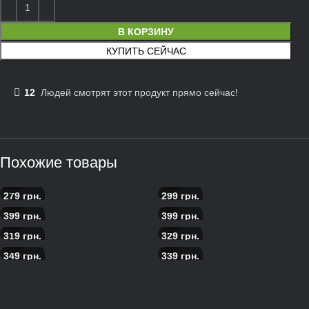
В КОРЗИНУ
КУПИТЬ СЕЙЧАС
12
Людей смотрят этот продукт прямо сейчас!
Похожие товары
279
грн.
299
грн.
Пицца 4 сыра
Пицца с курицей и ананасом
399
грн.
399
грн.
Пицца с морепродуктами
Скандинавская пицца с
319
грн.
329
грн.
лососем
Пицца пепперони
Пицца с прошутто
349
грн.
339
грн.
Пицца с ростбифом
Пицца Цезарь