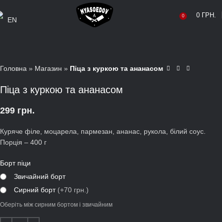
0
ГРН.
0
EN
Головна
»
Магазин
»
Піца з куркою та ананасом
Піца з куркою та ананасом
299
грн.
Куряче філе, моцарела, пармезан, ананас, рукола, білий соус.
Порція – 400 г
Борт піци
Звичайний борт
Сирний борт
(+70 грн.)
Оберіть між сирним бортом і звичайним