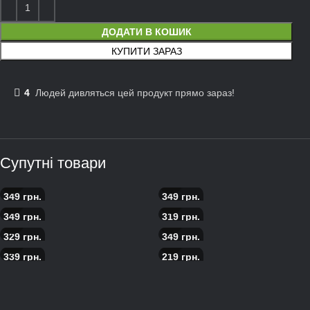
ДОДАТИ В КОШИК
КУПИТИ ЗАРАЗ
4
Людeй дивляться цей продукт прямо зараз!
Супутні товари
349
грн.
349
грн.
Піца Мясоєдов
Піца Азійська
349
грн.
319
грн.
Піца м’ясний бум
Піца пепероні
329
грн.
349
грн.
Піца з прошуто
Піца з ростбіфом та вишнею
339
грн.
219
грн.
Піца Цезар
Піца Королеви Неаполя