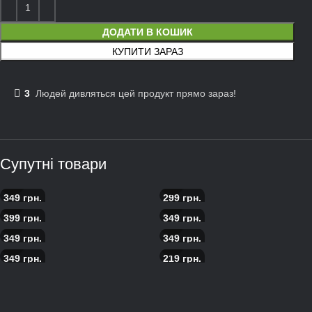
ДОДАТИ В КОШИК
КУПИТИ ЗАРАЗ
3
Людeй дивляться цей продукт прямо зараз!
Супутні товари
349
грн.
299
грн.
Піца Мясоєдов
Піца з куркою та ананасом
399
грн.
349
грн.
Піца з морепродуктами
Піца м’ясний бум
349
грн.
349
грн.
Піца карбонара
Піца з ростбіфом
349
грн.
219
грн.
Піца з ростбіфом та вишнею
Піца Королеви Неаполя