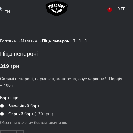
0
ГРН.
0
EN
Головна
»
Магазин
»
Піца пепероні
Піца пепероні
319
грн.
Салямі пепероні, пармезан, моцарела, соус червоний. Порція
– 400 г
Борт піци
Звичайний борт
Сирний борт
(+70 грн.)
Оберіть між сирним бортом і звичайним