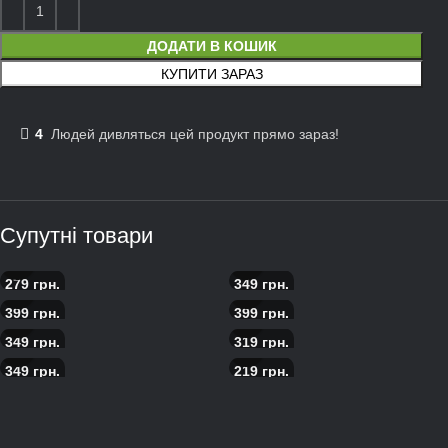
ДОДАТИ В КОШИК
КУПИТИ ЗАРАЗ
4
Людeй дивляться цей продукт прямо зараз!
Супутні товари
279
грн.
349
грн.
Піца 4 сири
Піца Азійська
399
грн.
399
грн.
Піца з морепродуктами
Піца Скандинавська с лососем
349
грн.
319
грн.
Піца м’ясний бум
Піца пепероні
349
грн.
219
грн.
Піца карбонара
Піца Королеви Неаполя