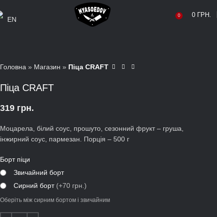
0
ГРН.
0
EN
Головна
»
Магазин
»
Піца CRAFT
Піца CRAFT
319
грн.
Моцарела, білий соус, прошуто, сезонний фрукт – груша,
інжирний соус, пармезан. Порція – 500 г
Борт піци
Звичайний борт
Сирний борт
(+70 грн.)
Оберіть між сирним бортом і звичайним